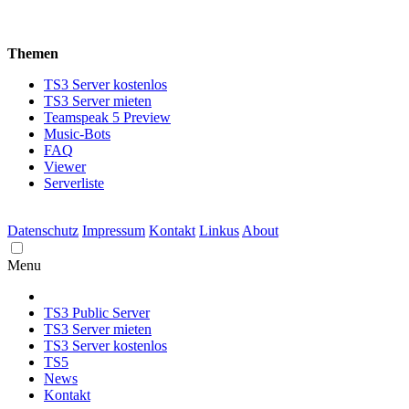
Themen
TS3 Server kostenlos
TS3 Server mieten
Teamspeak 5 Preview
Music-Bots
FAQ
Viewer
Serverliste
Datenschutz
Impressum
Kontakt
Linkus
About
Menu
TS3 Public Server
TS3 Server mieten
TS3 Server kostenlos
TS5
News
Kontakt