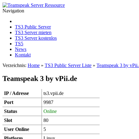
Navigation
TS3 Public Server
TS3 Server mieten
TS3 Server kostenlos
TS5
News
Kontakt
Verzeichnis:
Home
»
TS3 Public Server Liste
»
Teamspeak 3 by vPii
Teamspeak 3 by vPii.de
IP / Adresse
ts3.vpii.de
Port
9987
Status
Online
Slot
80
User Online
5
Platform
Linux