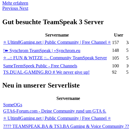
Mehr erfahren
Previous
Next
Gut besuchte TeamSpeak 3 Server
Servername
User
⭐ Ultim8Gaming.net | Public Community | Free Channel ⭐
157
3
148
5
!➽ Synchrom TeamSpeak | »Synchrom.eu
⭐️ ..:: FUN & WITZE ::.. Community TeamSpeak Server
105
5
SameTeemSpeek Public - Free Channels
100
1
TS.DUAL-GAMING.RO # We never give up!
92
5
Neu in unserer Serverliste
Servername
SomeOGs
GTA6-Forum.com - Deine Community rund um GTA 6.
⭐ Ultim8Gaming.net | Public Community | Free Channel ⭐
???? TEAMSPEAK.BA & TS3.BA Gaming & Voice Community ??