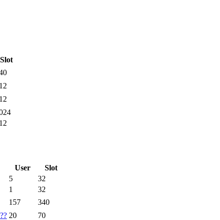
Slot
40
12
12
024
12
User
Slot
5
32
1
32
157
340
??
20
70