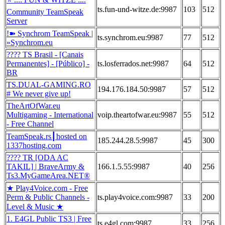
ts.fun-und-witze.de:9987
103
512
Community TeamSpeak
Server
!➽ Synchrom TeamSpeak |
ts.synchrom.eu:9987
77
512
»Synchrom.eu
???? TS Brasil - [Canais
Permanentes] - [Público] -
ts.losferrados.net:9987
64
512
BR
TS.DUAL-GAMING.RO
194.176.184.50:9987
57
512
# We never give up!
TheArtOfWar.eu
Multigaming - International
voip.theartofwar.eu:9987
55
512
- Free Channel
TeamSpeak.rs┃hosted on
185.244.28.5:9987
45
300
1337hosting.com
???? TR [ODA AC
TAKIL] | BraveArmy &
166.1.5.55:9987
40
256
Ts3.MyGameArea.NET®
★ Play4Voice.com - Free
Perm & Public Channels -
ts.play4voice.com:9987
33
200
Level & Music ★
1. E4GL Public TS3 | Free
ts.e4gl.com:9987
33
256