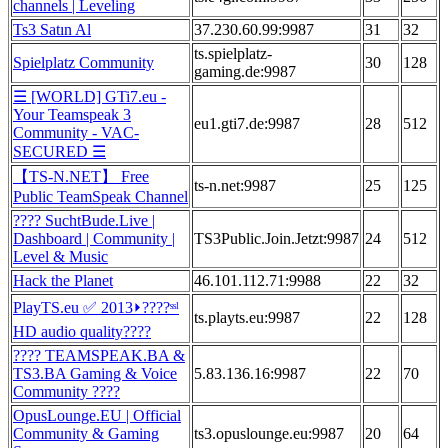
channels | Leveling
Ts3 Satın Al
37.230.60.99:9987
31
32
ts.spielplatz-
Spielplatz Community
30
128
gaming.de:9987
☰ [WORLD] GTi7.eu -
Your Teamspeak 3
eu1.gti7.de:9987
28
512
Community - VAC-
SECURED ☰
【TS-N.NET】 Free
ts-n.net:9987
25
125
Public TeamSpeak Channel
???? SuchtBude.Live |
Dashboard | Community |
TS3Public.Join.Jetzt:9987
24
512
Level & Music
Hack the Planet
46.101.112.71:9988
22
32
PlayTS.eu ✅ 2013⏵????ˢˢˡ
ts.playts.eu:9987
22
128
HD audio quality????
???? TEAMSPEAK.BA &
TS3.BA Gaming & Voice
5.83.136.16:9987
22
70
Community ????
OpusLounge.EU | Official
Community & Gaming
ts3.opuslounge.eu:9987
20
64