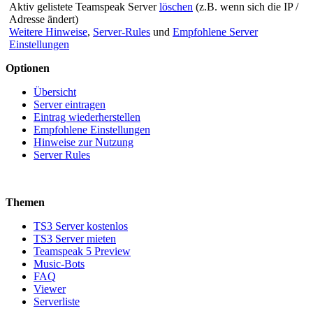
Aktiv gelistete Teamspeak Server
löschen
(z.B. wenn sich die IP /
Adresse ändert)
Weitere Hinweise
,
Server-Rules
und
Empfohlene Server
Einstellungen
Optionen
Übersicht
Server eintragen
Eintrag wiederherstellen
Empfohlene Einstellungen
Hinweise zur Nutzung
Server Rules
Themen
TS3 Server kostenlos
TS3 Server mieten
Teamspeak 5 Preview
Music-Bots
FAQ
Viewer
Serverliste