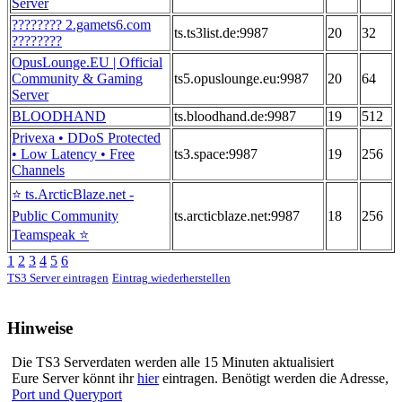
Server
???????? 2.gamets6.com
ts.ts3list.de:9987
20
32
????????
OpusLounge.EU | Official
Community & Gaming
ts5.opuslounge.eu:9987
20
64
Server
BLOODHAND
ts.bloodhand.de:9987
19
512
Privexa • DDoS Protected
• Low Latency • Free
ts3.space:9987
19
256
Channels
⭐ ts.ArcticBlaze.net -
Public Community
ts.arcticblaze.net:9987
18
256
Teamspeak ⭐
1
2
3
4
5
6
TS3 Server eintragen
Eintrag wiederherstellen
Hinweise
Die TS3 Serverdaten werden alle 15 Minuten aktualisiert
Eure Server könnt ihr
hier
eintragen. Benötigt werden die Adresse,
Port und Queryport