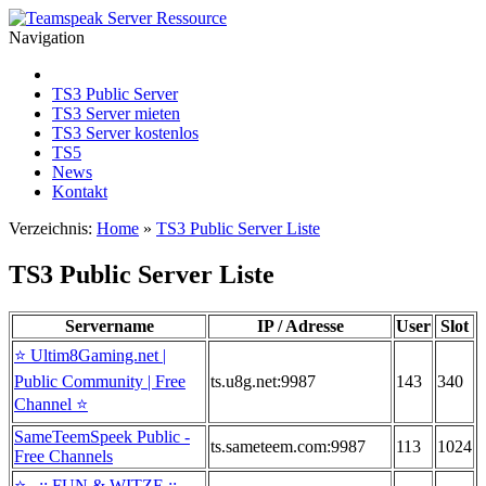
Navigation
TS3 Public Server
TS3 Server mieten
TS3 Server kostenlos
TS5
News
Kontakt
Verzeichnis:
Home
»
TS3 Public Server Liste
TS3 Public Server Liste
Servername
IP / Adresse
User
Slot
⭐ Ultim8Gaming.net |
Public Community | Free
ts.u8g.net:9987
143
340
Channel ⭐
SameTeemSpeek Public -
ts.sameteem.com:9987
113
1024
Free Channels
⭐️ ..:: FUN & WITZE ::..