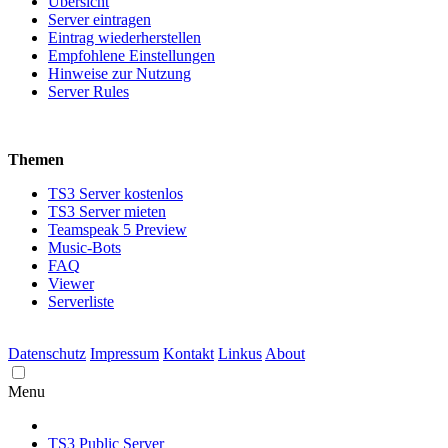
Übersicht
Server eintragen
Eintrag wiederherstellen
Empfohlene Einstellungen
Hinweise zur Nutzung
Server Rules
Themen
TS3 Server kostenlos
TS3 Server mieten
Teamspeak 5 Preview
Music-Bots
FAQ
Viewer
Serverliste
Datenschutz
Impressum
Kontakt
Linkus
About
Menu
TS3 Public Server