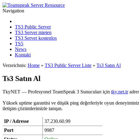
Navigation
TS3 Public Server
TS3 Server mieten
TS3 Server kostenlos
TS5
News
Kontakt
Verzeichnis:
Home
»
TS3 Public Server Liste
»
Ts3 Satın Al
Ts3 Satın Al
TkyNET — Profesyonel TeamSpeak 3 Sunucuları için
tky.net.tr
adres
Yüksek uptime garantisi ve düşük ping değerleriyle oyun deneyiminizi 
iletişim çözümlerimizle tanışın.
IP / Adresse
37.230.60.99
Port
9987