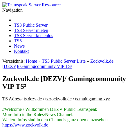
Navigation
TS3 Public Server
TS3 Server mieten
TS3 Server kostenlos
TS5
News
Kontakt
Verzeichnis:
Home
»
TS3 Public Server Liste
»
Zockvolk.de
[DEZV]/ Gamingcommunity VIP TS³
Zockvolk.de [DEZV]/ Gamingcommunity
VIP TS³
TS Adress: ts.dezv.de / ts.zockvolk.de / ts.multigaming.xyz
//Welcome / Willkommen DEZV Public Teamspeak
More Info in the Rules/News Channel.
Weitere Infos sind in den Channels ganz oben einzusehen.
https://www.zockvolk.de