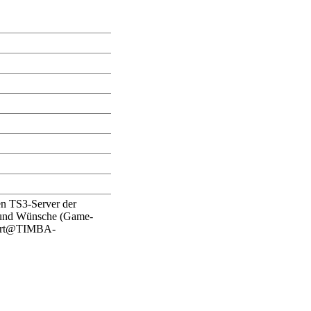
en TS3-Server der
und Wünsche (Game-
port@TIMBA-