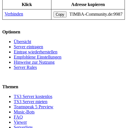
Klick
Adresse kopieren
Verbinden
TIMBA-Community.de:9987
Copy
Optionen
Übersicht
Server eintragen
Eintrag wiederherstellen
Empfohlene Einstellungen
Hinweise zur Nutzung
Server Rules
Themen
TS3 Server kostenlos
TS3 Server mieten
Teamspeak 5 Preview
Music-Bots
FAQ
Viewer
Serverliste