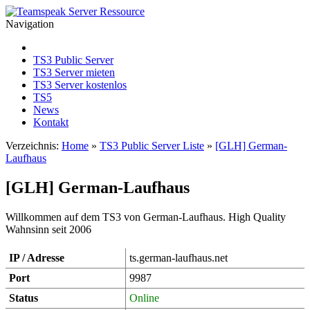
Navigation
TS3 Public Server
TS3 Server mieten
TS3 Server kostenlos
TS5
News
Kontakt
Verzeichnis:
Home
»
TS3 Public Server Liste
»
[GLH] German-
Laufhaus
[GLH] German-Laufhaus
Willkommen auf dem TS3 von German-Laufhaus. High Quality
Wahnsinn seit 2006
IP / Adresse
ts.german-laufhaus.net
Port
9987
Status
Online