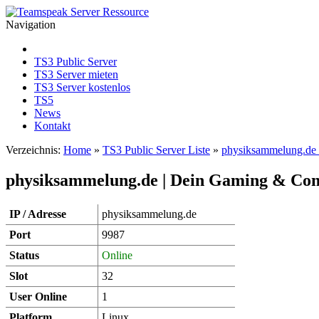
Navigation
TS3 Public Server
TS3 Server mieten
TS3 Server kostenlos
TS5
News
Kontakt
Verzeichnis:
Home
»
TS3 Public Server Liste
»
physiksammelung.de
physiksammelung.de | Dein Gaming & C
IP / Adresse
physiksammelung.de
Port
9987
Status
Online
Slot
32
User Online
1
Platform
Linux