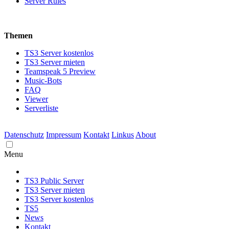
Server Rules
Themen
TS3 Server kostenlos
TS3 Server mieten
Teamspeak 5 Preview
Music-Bots
FAQ
Viewer
Serverliste
Datenschutz
Impressum
Kontakt
Linkus
About
Menu
TS3 Public Server
TS3 Server mieten
TS3 Server kostenlos
TS5
News
Kontakt