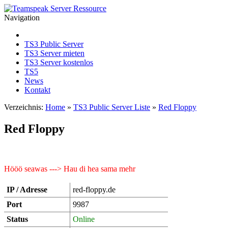
Navigation
TS3 Public Server
TS3 Server mieten
TS3 Server kostenlos
TS5
News
Kontakt
Verzeichnis:
Home
»
TS3 Public Server Liste
»
Red Floppy
Red Floppy
Hööö seawas ---> Hau di hea sama mehr
IP / Adresse
red-floppy.de
Port
9987
Status
Online