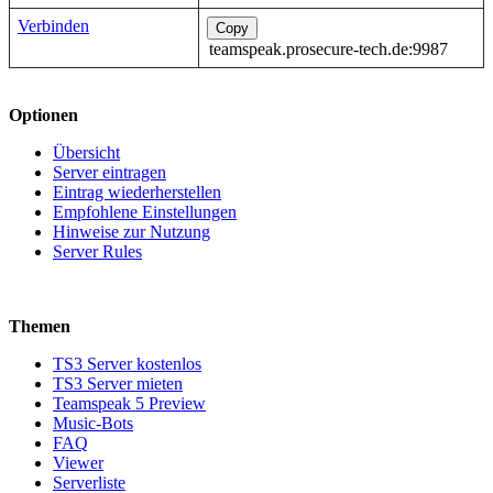
Verbinden
Copy
teamspeak.prosecure-tech.de:9987
Optionen
Übersicht
Server eintragen
Eintrag wiederherstellen
Empfohlene Einstellungen
Hinweise zur Nutzung
Server Rules
Themen
TS3 Server kostenlos
TS3 Server mieten
Teamspeak 5 Preview
Music-Bots
FAQ
Viewer
Serverliste