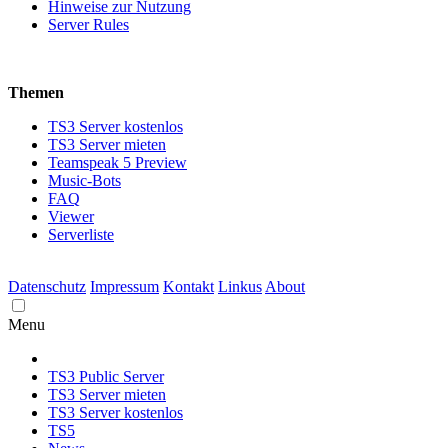
Hinweise zur Nutzung
Server Rules
Themen
TS3 Server kostenlos
TS3 Server mieten
Teamspeak 5 Preview
Music-Bots
FAQ
Viewer
Serverliste
Datenschutz
Impressum
Kontakt
Linkus
About
Menu
TS3 Public Server
TS3 Server mieten
TS3 Server kostenlos
TS5