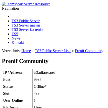
Navigation
TS3 Public Server
TS3 Server mieten
TS3 Server kostenlos
TS5
News
Kontakt
Verzeichnis:
Home
»
TS3 Public Server Liste
»
Prenif Community
Prenif Community
IP / Adresse
ts3.nifares.net
Port
9987
Status
Offline*
Slot
438
User Online
1
Platform
Linux