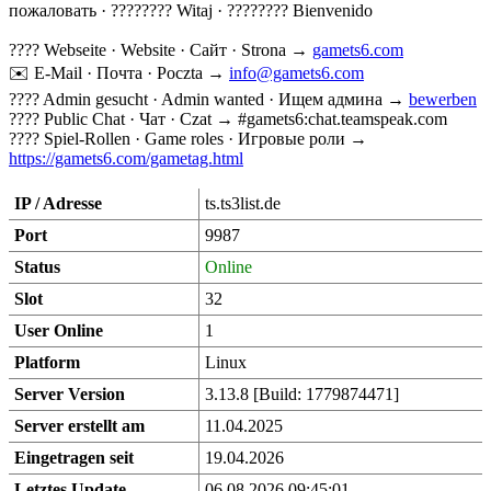
пожаловать · ???????? Witaj · ???????? Bienvenido
???? Webseite · Website · Сайт · Strona →
gamets6.com
✉️ E-Mail · Почта · Poczta →
info@gamets6.com
????️ Admin gesucht · Admin wanted · Ищем админа →
bewerben
???? Public Chat · Чат · Czat → #gamets6:chat.teamspeak.com
???? Spiel-Rollen · Game roles · Игровые роли →
https://gamets6.com/gametag.html
IP / Adresse
ts.ts3list.de
Port
9987
Status
Online
Slot
32
User Online
1
Platform
Linux
Server Version
3.13.8 [Build: 1779874471]
Server erstellt am
11.04.2025
Eingetragen seit
19.04.2026
Letztes Update
06.08.2026 09:45:01