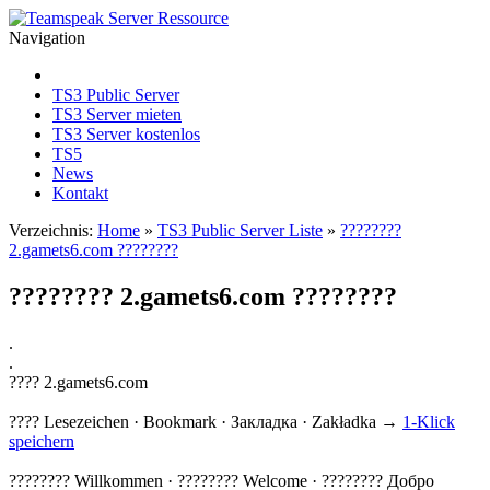
Navigation
TS3 Public Server
TS3 Server mieten
TS3 Server kostenlos
TS5
News
Kontakt
Verzeichnis:
Home
»
TS3 Public Server Liste
»
????????
2.gamets6.com ????????
???????? 2.gamets6.com ????????
.
.
???? 2.gamets6.com
???? Lesezeichen · Bookmark · Закладка · Zakładka →
1-Klick
speichern
???????? Willkommen · ???????? Welcome · ???????? Добро