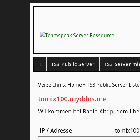
Navigation
TS3 Public Server
TS3 Server mi
Verzeichnis:
Home
»
TS3 Public Server Liste
tomix100.myddns.me
Willkommen bei Radio Altrip, dem liber
IP / Adresse
tomix10