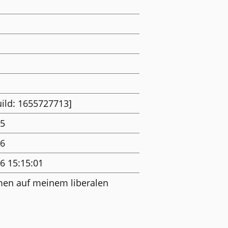
uild: 1655727713]
25
26
6 15:15:01
en auf meinem liberalen