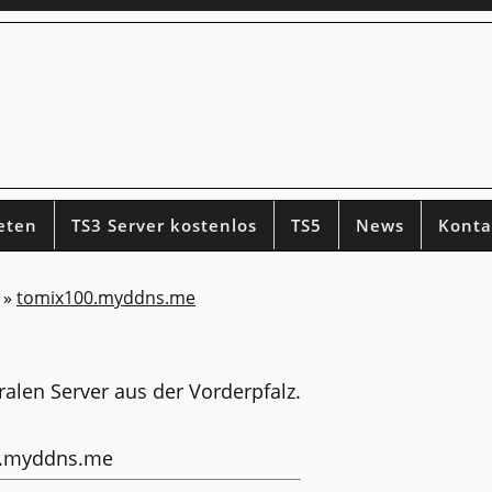
eten
TS3 Server kostenlos
TS5
News
Konta
»
tomix100.myddns.me
alen Server aus der Vorderpfalz.
0.myddns.me