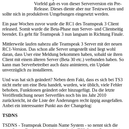
Vorfeld gab es von dieser Serverversion ein Pre-
Release. Dieses diente aber nur Testzwecken und
sollte nich in produktiven Umgebungen eingesetzt werden.
Ein paar Wochen zuvor wurde die RC1 des Teamspeak 3 Client
released. Somit wurde die Beta-Phase nun Server- und Clientseitig
beendet. Es geht für Teamspeak 3 nun langsam in Richtung Finale.
Mittlerweile laufen nahezu alle Teamspeak 3 Server mit der neuen
RC1-Version. Das schon alle Server umgestellt sind liegt wohl
daran, dass User eine Meldung bekommen haben, sobald sie ihren
Client mit einem älteren Server (Beta 30 etc.) verbunden haben. So
kann man Serverbetreiber auch dazu animieren, ein Update
unverzüglich zu installieren.
Und was hat sich geändert? Neben dem Fakt, dass es sich bei TS3
nicht mehr um eine Beta handelt, wurden, wie üblich, viele Fehler
behoben, Funktionen geändert oder hinzugefügt. Da die letzte
Veröffentlichung neuer Serverfiles noch bis ins Jahr 2010
zurückreicht, ist die Liste der Änderungen recht üppig ausgefallen.
Anbei ein interessanter Punkt aus der Changelog:
TSDNS
TSDNS - Teamspeak Domain Name System - so nennt sich die