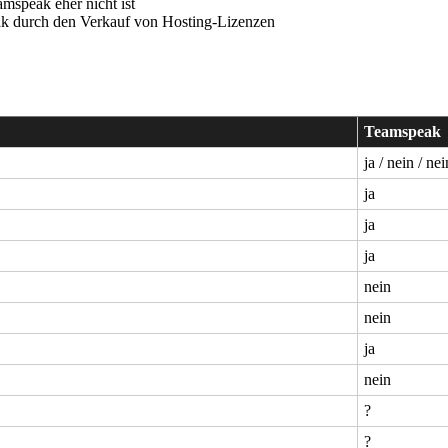
amspeak eher nicht ist
eak durch den Verkauf von Hosting-Lizenzen
Teamspeak
ja / nein / nei
ja
ja
ja
nein
nein
ja
nein
?
?