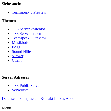
Siehe auch:
Teamspeak 5 Preview
Themen
TS3 Server kostenlos
TS3 Server mieten
Teamspeak 5 Preview
Musikbots
FAQ
Sound Hilfe
Viewer
Client
Server Adressen
TS3 Public Server
Serverliste
Datenschutz
Impressum
Kontakt
Linkus
About
Menu