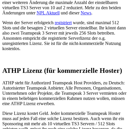
einer weiteren Änderung die maximale Anzahl der einstellbaren
virtuellen TS3 Server von 10 auf 2 reduziert. Mehr zu den beiden
Änderungen unter
NPL Aktuell
und dieser
News
.
Wenn der Server erfolgreich
registriert
wurde, sind maximal 512
Slots und die besagten 2 virtuellen Server einstellbar. Ihr könnt dann
also zwei Teamspeak 3 Server mit jeweils 256 Slots betreiben.
Ansonsten entspricht die registrierte Serverlizenz der o.g.
unregistrierten Lizenz. Sie ist für die nicht-kommerzielle Nutzung
kostenlos.
ATHP Lizenz (für kommerzielle Hoster)
ATHP steht für Authorized Teamspeak Host Providers, zu Deutsch:
Autorisierter Teamspeak Anbieter. Alle Personen, Organisationen,
Unternehmen oder Projekte, die Teamspeak 3 Server vermieten oder
in einem beliebigen kommerziellen Rahmen nutzen wollen, müssen
eine ATHP Lizenz erwerben.
Diese Lizenz kostet Geld. Jeder kommerzielle Teamspeak Hoster
muss auf jeden Fall eine solche Lizenz besitzen. Auch wenn ihr ein
Sponsoring mit mehr als 10 virtuellen TS3 Servern / 512 Slots
anbieten wollt, müsst ihr euch eine solche Lizenz besorgen, da die